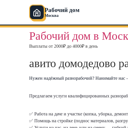
Рабочий дом
Москва
Перейти
Рабочий дом в Моск
к
содержимому
Выплаты от 2000₽ до 4000₽ в день
авито домодедово р
Нужен надёжный разнорабочий? Нанимайте нас — 
Предлагаем услуги квалифицированных разнораб
✅ Работа на даче и участке (копка, уборка, демон
✅ Помощь на стройке (поднос материалов, разгру
✅ Услуги на час, на день или на смену — гибкий