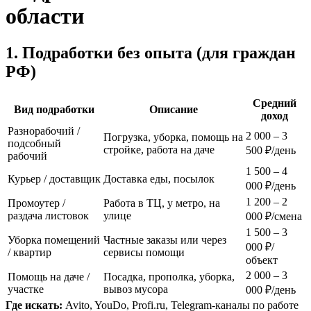
области
1. Подработки без опыта (для граждан
РФ)
Средний
Вид подработки
Описание
доход
Разнорабочий /
2 000 – 3
Погрузка, уборка, помощь на
подсобный
стройке, работа на даче
500 ₽/день
рабочий
1 500 – 4
Курьер / доставщик
Доставка еды, посылок
000 ₽/день
1 200 – 2
Промоутер /
Работа в ТЦ, у метро, на
раздача листовок
улице
000 ₽/смена
1 500 – 3
Уборка помещений
Частные заказы или через
000 ₽/
/ квартир
сервисы помощи
объект
2 000 – 3
Помощь на даче /
Посадка, прополка, уборка,
участке
вывоз мусора
000 ₽/день
Где искать:
Avito, YouDo, Profi.ru, Telegram-каналы по работе