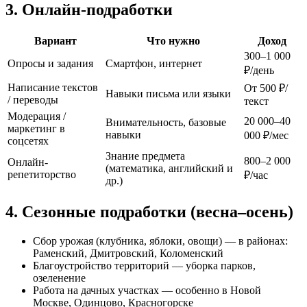
3. Онлайн-подработки
Вариант
Что нужно
Доход
300–1 000
Опросы и задания
Смартфон, интернет
₽/день
Написание текстов
От 500 ₽/
Навыки письма или языки
/ переводы
текст
Модерация /
20 000–40
Внимательность, базовые
маркетинг в
навыки
000 ₽/мес
соцсетях
Знание предмета
800–2 000
Онлайн-
(математика, английский и
репетиторство
₽/час
др.)
4. Сезонные подработки (весна–осень)
Сбор урожая (клубника, яблоки, овощи) — в районах:
Раменский, Дмитровский, Коломенский
Благоустройство территорий — уборка парков,
озеленение
Работа на дачных участках — особенно в Новой
Москве, Одинцово, Красногорске