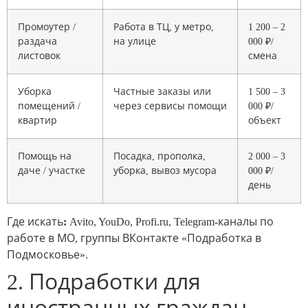
Промоутер /
Работа в ТЦ, у метро,
1 200 – 2
раздача
на улице
000 ₽/
листовок
смена
Уборка
Частные заказы или
1 500 – 3
помещений /
через сервисы помощи
000 ₽/
квартир
объект
Помощь на
Посадка, прополка,
2 000 – 3
даче / участке
уборка, вывоз мусора
000 ₽/
день
Где искать:
Avito, YouDo, Profi.ru, Telegram-каналы по
работе в МО, группы ВКонтакте «Подработка в
Подмосковье».
2. Подработки для