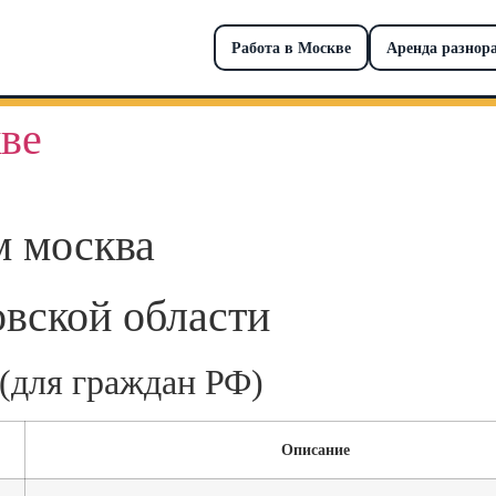
Работа в Москве
Аренда разнор
ве
м москва
вской области
 (для граждан РФ)
Описание