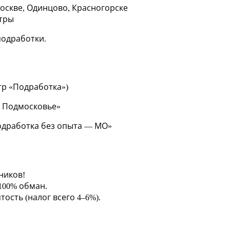
оскве, Одинцово, Красногорске
нтры
подработки.
льтр «Подработка»)
а Подмосковье»
одработка без опыта — МО»
ников!
100% обман.
сть (налог всего 4–6%).