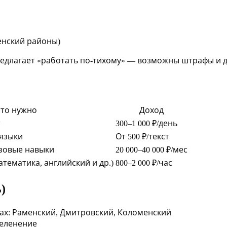
енский районы)
редлагает «работать по-тихому» — возможны штрафы и 
то нужно
Доход
т
300–1 000 ₽/день
 языки
От 500 ₽/текст
зовые навыки
20 000–40 000 ₽/мес
тематика, английский и др.)
800–2 000 ₽/час
)
нах: Раменский, Дмитровский, Коломенский
зеленение