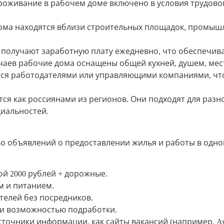
роживание в рабочем доме включено в условия трудовог
ма находятся вблизи строительных площадок, промышле
 получают заработную плату ежедневно, что обеспечива
чаев рабочие дома оснащены общей кухней, душем, мест
тся работодателями или управляющими компаниями, чт
ся как россиянами из регионов. Они подходят для разн
циальностей.
о объявлений о предоставлении жилья и работы в одно
й 2000 рублей + дорожные.
м и питанием.
телей без посредников.
и возможностью подработки.
очники информации, как сайты вакансий (например, Avito