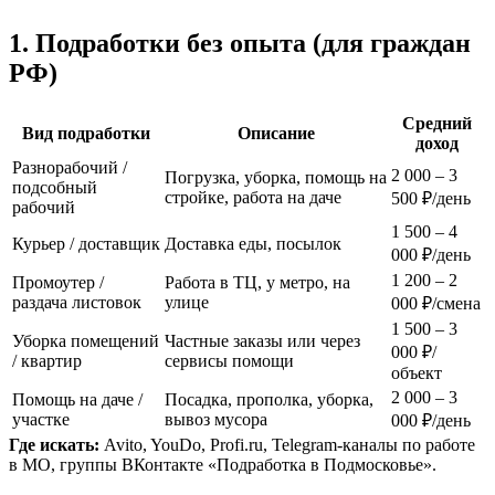
1. Подработки без опыта (для граждан
РФ)
Средний
Вид подработки
Описание
доход
Разнорабочий /
2 000 – 3
Погрузка, уборка, помощь на
подсобный
стройке, работа на даче
500 ₽/день
рабочий
1 500 – 4
Курьер / доставщик
Доставка еды, посылок
000 ₽/день
1 200 – 2
Промоутер /
Работа в ТЦ, у метро, на
раздача листовок
улице
000 ₽/смена
1 500 – 3
Уборка помещений
Частные заказы или через
000 ₽/
/ квартир
сервисы помощи
объект
2 000 – 3
Помощь на даче /
Посадка, прополка, уборка,
участке
вывоз мусора
000 ₽/день
Где искать:
Avito, YouDo, Profi.ru, Telegram-каналы по работе
в МО, группы ВКонтакте «Подработка в Подмосковье».