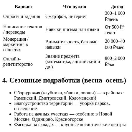
Вариант
Что нужно
Доход
300–1 000
Опросы и задания
Смартфон, интернет
₽/день
Написание текстов
От 500 ₽/
Навыки письма или языки
/ переводы
текст
Модерация /
20 000–40
Внимательность, базовые
маркетинг в
навыки
000 ₽/мес
соцсетях
Знание предмета
800–2 000
Онлайн-
(математика, английский и
репетиторство
₽/час
др.)
4. Сезонные подработки (весна–осень)
Сбор урожая (клубника, яблоки, овощи) — в районах:
Раменский, Дмитровский, Коломенский
Благоустройство территорий — уборка парков,
озеленение
Работа на дачных участках — особенно в Новой
Москве, Одинцово, Красногорске
Фасовка на складах — крупные логистические центры