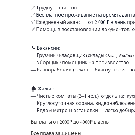
✅ Трудоустройство
✅
Бесплатное проживание на время адапт
✅ Ежедневный аванс —
от 2 000 ₽ в день
при
✅ Помощь в восстановлении документов, о
🔧
Вакансии:
— Грузчик / кладовщик (склады
Ozon, Wildbe
— Уборщик / помощник на производство
— Разнорабочий (ремонт, благоустройство
🏠
Жильё:
— Чистые комнаты (2–4 чел.), отдельная кухн
— Круглосуточная охрана, видеонаблюден
— Рядом метро и остановки — легко добир
Выплаты от 2000₽ до 4000₽ в день
Все права защищены