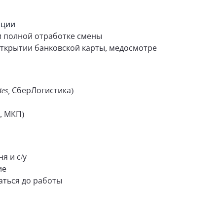
ации
 полной отработке смены
ткрытии банковской карты, медосмотре
rries, СберЛогистика
)
, МКП)
я и с/у
ие
аться до работы