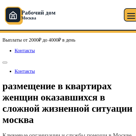
Рабочий дом
Москва
Перейти
Рабочий дом в Москве
к
содержимому
Выплаты от 2000₽ до 4000₽ в день
Контакты
Контакты
размещение в квартирах
женщин оказавшихся в
сложной жизненной ситуации
москва
Ключевые организации и службы помощи в Москве