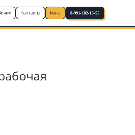
бочих
Контакты
Макс
8-991-182-13-55
 рабочая