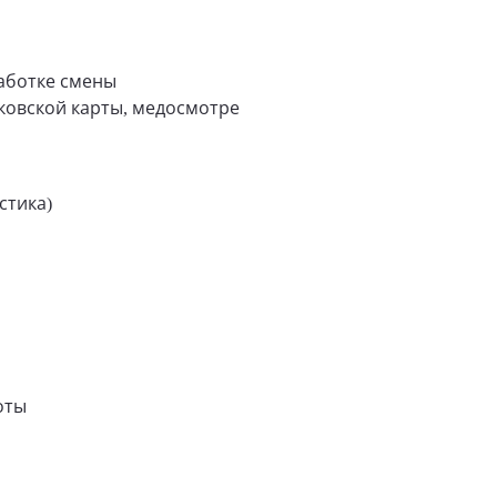
аботке смены
ковской карты, медосмотре
истика
)
оты