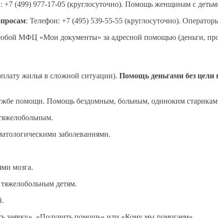
н: +7 (499) 977-17-05 (круглосуточно). Помощь женщинам с детьм
опросам
: Телефон: +7 (495) 539-55-55 (круглосуточно). Оператор
любой МФЦ «Мои документы» за адресной помощью (деньги, про
оплату жилья в сложной ситуации).
Помощь деньгами без цели 
ужбе помощи. Помощь бездомным, больным, одиноким старикам
тяжелобольным.
матологическими заболеваниями.
ями мозга.
 тяжелобольным детям.
й.
ть заявку», «Получить помощь» или «Кому мы помогаем».