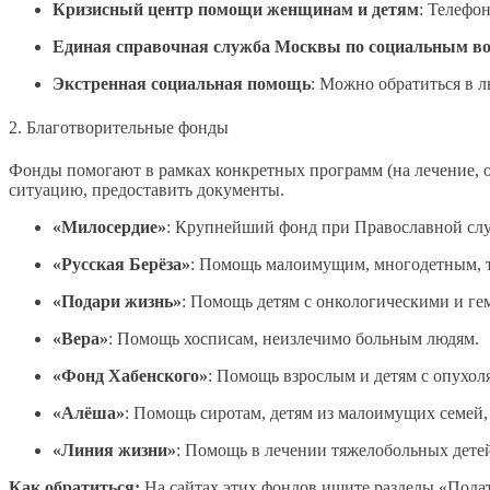
Кризисный центр помощи женщинам и детям
: Телефо
Единая справочная служба Москвы по социальным в
Экстренная социальная помощь
: Можно обратиться в 
2. Благотворительные фонды
Фонды помогают в рамках конкретных программ (на лечение, 
ситуацию, предоставить документы.
«Милосердие»
: Крупнейший фонд при Православной сл
«Русская Берёза»
: Помощь малоимущим, многодетным, 
«Подари жизнь»
: Помощь детям с онкологическими и ге
«Вера»
: Помощь хосписам, неизлечимо больным людям.
«Фонд Хабенского»
: Помощь взрослым и детям с опухол
«Алёша»
: Помощь сиротам, детям из малоимущих семей,
«Линия жизни»
: Помощь в лечении тяжелобольных дете
Как обратиться:
На сайтах этих фондов ищите разделы «Пода