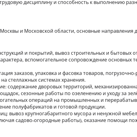
трудовую дисциплину и способность к выполнению разн
а Москвы и Московской области, основные направления
нструкций и покрытий, вывоз строительных и бытовых о
арактера, вспомогательное сопровождение основных те
тация заказов, упаковка и фасовка товаров, погрузочн
 на стеллажных системах хранения.
ие
: содержание дворовых территорий, механизированная
ощадок, сезонные работы по озеленению и уходу за зе
могательных операций на промышленных и перерабатыв
ение полуфабрикатов и готовой продукции.
лиц
: вывоз крупногабаритного мусора и ненужной мебел
ключая садово-огородные работы), оказание помощи п