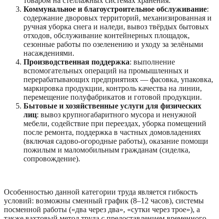
товаром на стеллажных системах хранения.
Коммунальное и благоустроительное обслуживание
:
содержание дворовых территорий, механизированная и
ручная уборка снега и наледи, вывоз твёрдых бытовых
отходов, обслуживание контейнерных площадок,
сезонные работы по озеленению и уходу за зелёными
насаждениями.
Производственная поддержка
: выполнение
вспомогательных операций на промышленных и
перерабатывающих предприятиях — фасовка, упаковка,
маркировка продукции, контроль качества на линии,
перемещение полуфабрикатов и готовой продукции.
Бытовые и хозяйственные услуги для физических
лиц
: вывоз крупногабаритного мусора и ненужной
мебели, содействие при переездах, уборка помещений
после ремонта, поддержка в частных домовладениях
(включая садово-огородные работы), оказание помощи
пожилым и маломобильным гражданам (сиделка,
сопровождение).
Особенностью данной категории труда является гибкость
условий: возможны сменный график (8–12 часов), системы
посменной работы («два через два», «сутки через трое»), а
также вахтовый метод труда с предоставлением временного