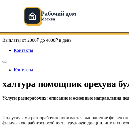
Рабочий дом
Москва
Перейти
Рабочий дом в Москве
к
содержимому
Выплаты от 2000₽ до 4000₽ в день
Контакты
Контакты
халтура помощник орехува бу
Услуги разнорабочих: описание и основные направления де
Под услугами разнорабочих понимается выполнение физическо
физическую работоспособность, трудовую дисциплину и спосо