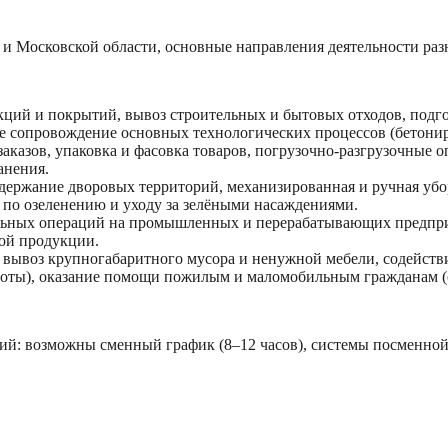
 и Московской области, основные направления деятельности ра
кций и покрытий, вывоз строительных и бытовых отходов, подг
е сопровождение основных технологических процессов (бетониро
заказов, упаковка и фасовка товаров, погрузочно-разгрузочные 
анения.
одержание дворовых территорий, механизированная и ручная убо
по озеленению и уходу за зелёными насаждениями.
льных операций на промышленных и перерабатывающих предприя
вой продукции.
: вывоз крупногабаритного мусора и ненужной мебели, содейств
боты), оказание помощи пожилым и маломобильным гражданам (
ий: возможны сменный график (8–12 часов), системы посменной ра