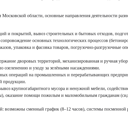
и Московской области, основные направления деятельности раз
ций и покрытий, вывоз строительных и бытовых отходов, подго
 сопровождение основных технологических процессов (бетониров
аказов, упаковка и фасовка товаров, погрузочно-разгрузочные 
держание дворовых территорий, механизированная и ручная убор
о озеленению и уходу за зелёными насаждениями.
ьных операций на промышленных и перерабатывающих предприят
ой продукции.
 вывоз крупногабаритного мусора и ненужной мебели, содействи
ы), оказание помощи пожилым и маломобильным гражданам (сид
: возможны сменный график (8–12 часов), системы посменной раб