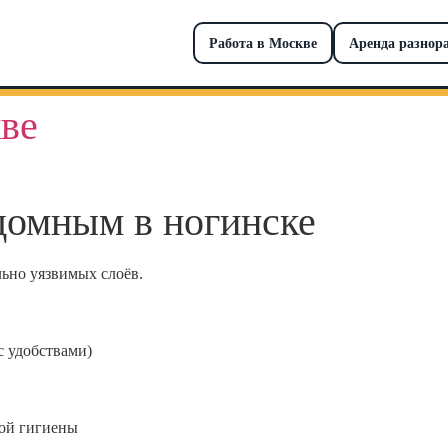
Работа в Москве
Аренда разнор
ве
домным в ногинске
льно уязвимых слоёв.
с удобствами)
ой гигиены