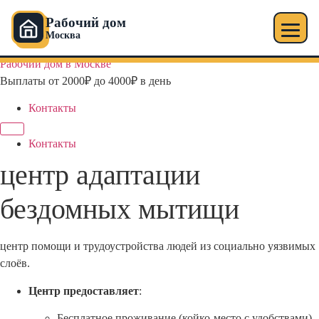
Рабочий дом
Москва
Перейти
Рабочий дом в Москве
к
Выплаты от 2000₽ до 4000₽ в день
содержимому
Контакты
Контакты
центр адаптации
бездомных мытищи
центр помощи и трудоустройства людей из социально уязвимых
слоёв.
Центр предоставляет
:
Бесплатное проживание (койко-место с удобствами)