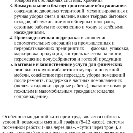
товаром на стеллажных системах хранения.
Коммунальное и благоустроительное обслуживание
:
содержание дворовых территорий, механизированная и
ручная уборка снега и наледи, вывоз твёрдых бытовых
отходов, обслуживание контейнерных площадок,
сезонные работы по озеленению и уходу за зелёными
насаждениями.
Производственная поддержка
: выполнение
вспомогательных операций на промышленных и
перерабатывающих предприятиях — фасовка, упаковка,
маркировка продукции, контроль качества на линии,
перемещение полуфабрикатов и готовой продукции.
Бытовые и хозяйственные услуги для физических
лиц
: вывоз крупногабаритного мусора и ненужной
мебели, содействие при переездах, уборка помещений
после ремонта, поддержка в частных домовладениях
(включая садово-огородные работы), оказание помощи
пожилым и маломобильным гражданам (сиделка,
сопровождение).
Особенностью данной категории труда является гибкость
условий: возможны сменный график (8–12 часов), системы
посменной работы («два через два», «сутки через трое»), а
также вахтовый метод труда с предоставлением временного