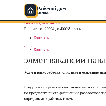
Рабочий дом
Москва
Перейти
Рабочий дом в Москве
к
Выплаты от 2000₽ до 4000₽ в день
содержимому
Контакты
Контакты
элмет вакансии пав
Услуги разнорабочих: описание и основные на
Под услугами разнорабочих понимается выполнен
но предполагающего физическую работоспособнос
определяемых работодателем.