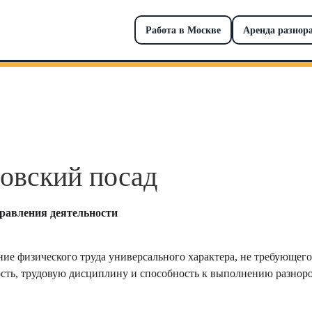
Работа в Москве
Аренда разнор
ловский посад
правления деятельности
ие физического труда универсального характера, не требующег
ть, трудовую дисциплину и способность к выполнению разноро