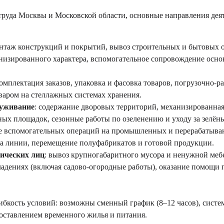
 труда Москвы и Московской области, основные направления дея
онтаж конструкций и покрытий, вывоз строительных и бытовых о
низированного характера, вспомогательное сопровождение осн
комплектация заказов, упаковка и фасовка товаров, погрузочно-
варом на стеллажных системах хранения.
луживание
: содержание дворовых территорий, механизированная 
ых площадок, сезонные работы по озеленению и уходу за зелё
е вспомогательных операций на промышленных и перерабатыва
на линии, перемещение полуфабрикатов и готовой продукции.
зических лиц
: вывоз крупногабаритного мусора и ненужной меб
ладениях (включая садово-огородные работы), оказание помощ
ибкость условий: возможны сменный график (8–12 часов), систем
едоставлением временного жилья и питания.