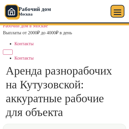
Рабочий дом
Москва
Перейти
Рабочий дом в Москве
к
Выплаты от 2000₽ до 4000₽ в день
содержимому
Контакты
Контакты
Аренда разнорабочих
на Кутузовской:
аккуратные рабочие
для объекта