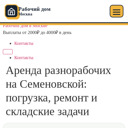
Рабочий дом
Москва
Перейти
Рабочий дом в Москве
к
Выплаты от 2000₽ до 4000₽ в день
содержимому
Контакты
Контакты
Аренда разнорабочих
на Семеновской:
погрузка, ремонт и
складские задачи