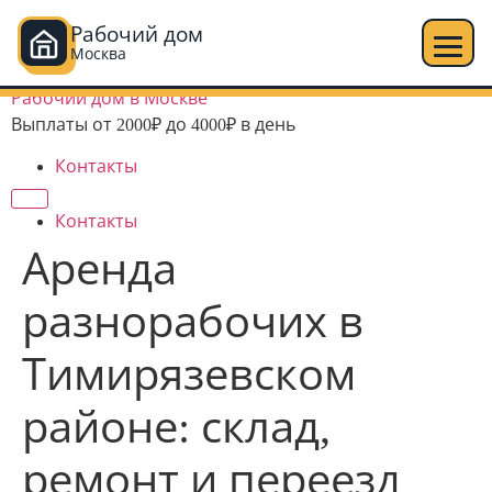
Рабочий дом
Москва
Перейти
Рабочий дом в Москве
к
Выплаты от 2000₽ до 4000₽ в день
содержимому
Контакты
Контакты
Аренда
разнорабочих в
Тимирязевском
районе: склад,
ремонт и переезд