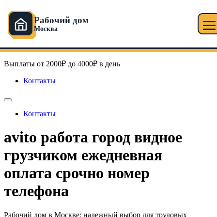
Рабочий дом
Москва
Перейти
Рабочий дом в Москве
к
содержимому
Выплаты от 2000₽ до 4000₽ в день
Контакты
Контакты
avito работа город видное
грузчиком ежедневная
оплата срочно номер
телефона
Рабочий дом в Москве: надежный выбор для трудовых