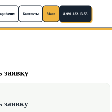
норабочих
Контакты
Макс
8-991-182-13-55
ь заявку
ь заявку