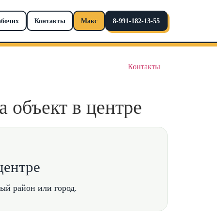
абочих
Контакты
Макс
8-991-182-13-55
Контакты
 объект в центре
центре
ный район или город.